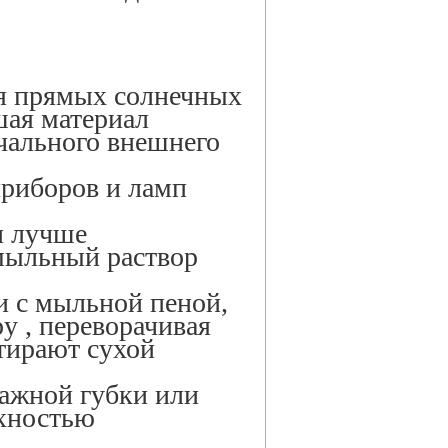
ия прямых солнечных
шая материал
чального внешнего
приборов и ламп
и лучше
мыльный раствор
и с мыльной пеной,
ру , переворачивая
тирают сухой
ажной губки или
рхностью