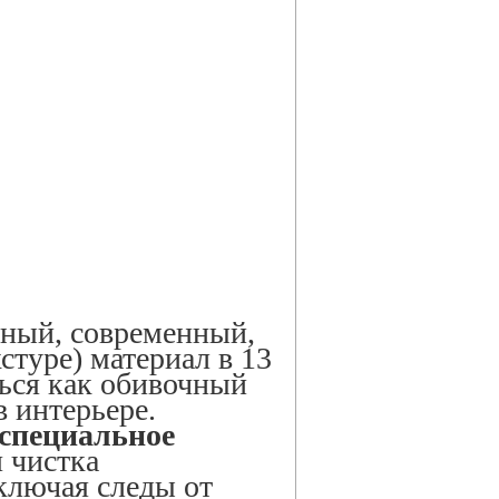
чный, современный,
стуре) материал в 13
ься как обивочный
в интерьере.
 специальное
я чистка
ключая следы от