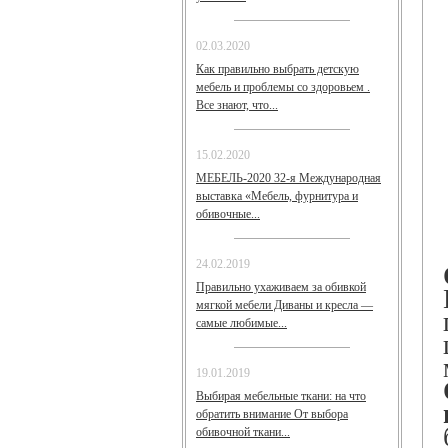
02.03.2020
Как правильно выбрать детскую
мебель и проблемы со здоровьем .
Все знают, что...
15.02.2020
МЕБЕЛЬ-2020 32-я Международная
выставка «Мебель, фурнитура и
обивочные...
24.02.2019
Правильно ухаживаем за обивкой
мягкой мебели Диваны и кресла —
самые любимые...
19.01.2019
Выбирая мебельные ткани: на что
обратить внимание От выбора
обивочной ткани...