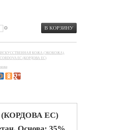
ИСКУССТВЕННАЯ КОЖА (ЭКОКОЖА)
,
жа CORDOVA EC (КОРДОВА ЕС)
 кожа
(КОРДОВА ЕС)
тан. Основа: 35%