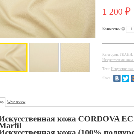
1 200
₽
Количество:
Категории:
ТКАНИ
,
Искусственная ко
Теги:
Искусственная
Share:
ор
Write review
Искусственная кожа
CORDOVA EC 
Marfil
Искусственная кожа (100% полиуре