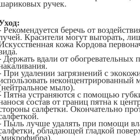
шариковых ручек.
Уход:
- Рекомендуется беречь от воздейств
лучей. Красители могут выгорать, ли
Искусственная кожа Кордова первона
вида.
- Держать вдали от обогревательных 
накаливания.
- При удалении загрязнений с экокож
использовать неконцентрированный 
(нейтральное мыло).
- Пятна устраняются с помощью губк
нанося состав от границ пятна к цент
стороны салфетки. Окончательно про
салфеткой.
- Пыль лучше удалять при помощи вл
салфетки, обладающей гладкой пове
(микрофибра).