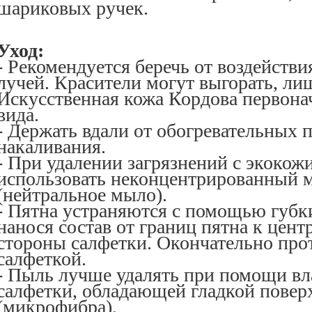
шариковых ручек.
Уход:
- Рекомендуется беречь от воздейств
лучей. Красители могут выгорать, ли
Искусственная кожа Кордова первона
вида.
- Держать вдали от обогревательных 
накаливания.
- При удалении загрязнений с экокож
использовать неконцентрированный 
(нейтральное мыло).
- Пятна устраняются с помощью губк
нанося состав от границ пятна к цент
стороны салфетки. Окончательно про
салфеткой.
- Пыль лучше удалять при помощи вл
салфетки, обладающей гладкой пове
(микрофибра).