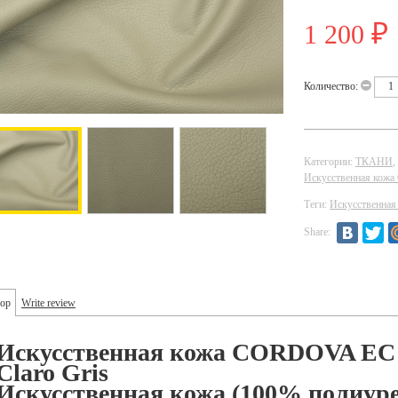
1 200
₽
Количество:
Категории:
ТКАНИ
,
Искусственная ко
Теги:
Искусственная
Share:
ор
Write review
Искусственная кожа
CORDOVA EC 
Claro Gris
Искусственная кожа (100% полиуре