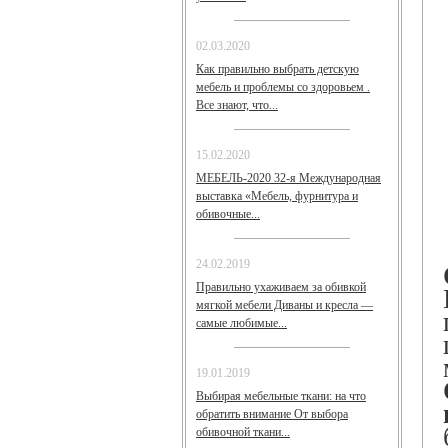
02.03.2020
Как правильно выбрать детскую
мебель и проблемы со здоровьем .
Все знают, что...
15.02.2020
МЕБЕЛЬ-2020 32-я Международная
выставка «Мебель, фурнитура и
обивочные...
24.02.2019
Правильно ухаживаем за обивкой
мягкой мебели Диваны и кресла —
самые любимые...
19.01.2019
Выбирая мебельные ткани: на что
обратить внимание От выбора
обивочной ткани...