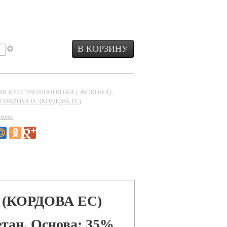
ИСКУССТВЕННАЯ КОЖА (ЭКОКОЖА)
,
жа CORDOVA EC (КОРДОВА ЕС)
 кожа
(КОРДОВА ЕС)
тан. Основа: 35%