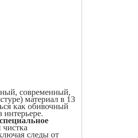
чный, современный,
стуре) материал в 13
ься как обивочный
в интерьере.
 специальное
я чистка
ключая следы от