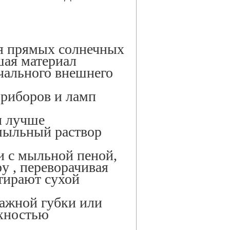
ия прямых солнечных
шая материал
чального внешнего
приборов и ламп
и лучше
мыльный раствор
и с мыльной пеной,
ру , переворачивая
тирают сухой
ажной губки или
рхностью