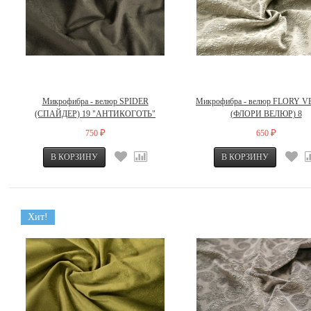
Микрофибра - велюр SPIDER
Микрофибра - велюр FLORY 
(СПАЙДЕР) 19 "АНТИКОГОТЬ"
(ФЛОРИ ВЕЛЮР) 8
750
650
₽
₽
Хит!