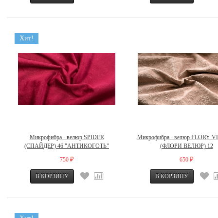
Хит!
Микрофибра - велюр SPIDER
Микрофибра - велюр FLORY 
(СПАЙДЕР) 46 "АНТИКОГОТЬ"
(ФЛОРИ ВЕЛЮР) 12
750
650
₽
₽