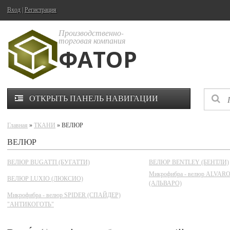
Вход
|
Регистрация
Производственно-
торговая компания
ФАТОР
ОТКРЫТЬ ПАНЕЛЬ НАВИГАЦИИ
Главная
»
ТКАНИ
» ВЕЛЮР
ВЕЛЮР
ВЕЛЮР BUGATTI (БУГАТТИ)
ВЕЛЮР BENTLEY (БЕНТЛИ)
Микрофибра - велюр ALVAR
ВЕЛЮР LUXIO (ЛЮКСИО)
(АЛЬВАРО)
Микрофибра - велюр SPIDER (СПАЙДЕР)
"АНТИКОГОТЬ"