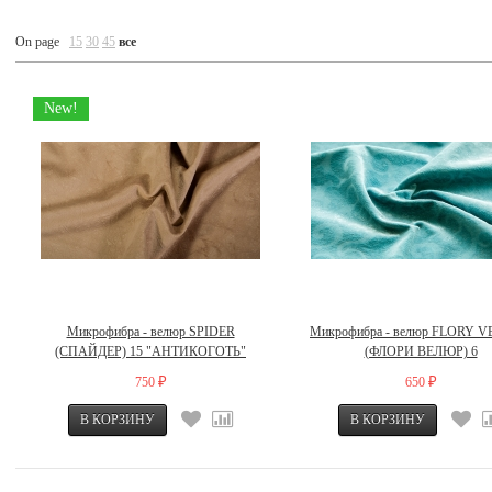
On page
15
30
45
все
New!
Микрофибра - велюр SPIDER
Микрофибра - велюр FLORY 
(СПАЙДЕР) 15 "АНТИКОГОТЬ"
(ФЛОРИ ВЕЛЮР) 6
750
650
₽
₽