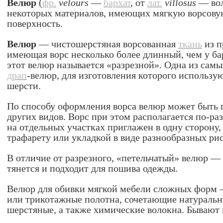
Велю́р
(
фр.
velours
—
бархат
, от
лат.
villosus
— вол
некоторых материалов, имеющих мягкую ворсову
поверхность.
Велюр
— чистошерстяная ворсованная
ткань
из п
имеющая ворс несколько более длинный, чем у ба
этот велюр называется «разрезной». Одна из са
драп
-велюр, для изготовления которого использу
шерсти.
По способу оформления ворса велюр может быть 
других видов. Ворс при этом располагается по-ра
на отдельных участках приглажен в одну сторону,
трафарету или укладкой в виде разнообразных ри
В отличие от разрезного, «петельчатый» велюр —
тянется и подходит для пошива одежды.
Велюр для обивки мягкой мебели сложных форм 
или трикотажные полотна, сочетающие натураль
шерстяные, а также химические волокна. Бывают