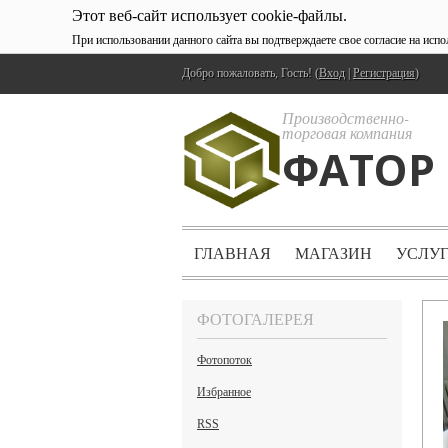
Этот веб-сайт использует cookie-файлы.
При использовании данного сайта вы подтверждаете свое согласие на исп
Добро пожаловать, Гость! (
Вход
|
Регистрация
)
Производственно-
торговая компания
ФАТОР
ГЛАВНАЯ
МАГАЗИН
УСЛУ
ФОТОГАЛЕРЕЯ
Фотопоток
Избранное
RSS