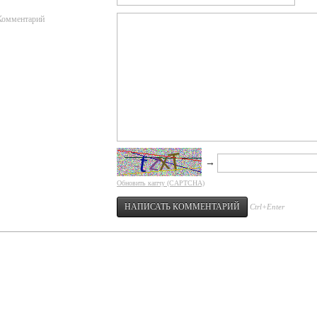
Комментарий
→
Обновить капчу (CAPTCHA)
Ctrl+Enter