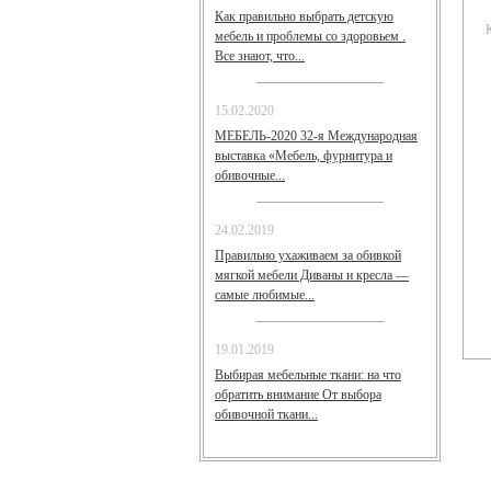
Как правильно выбрать детскую
мебель и проблемы со здоровьем .
Все знают, что...
15.02.2020
МЕБЕЛЬ-2020 32-я Международная
выставка «Мебель, фурнитура и
обивочные...
24.02.2019
Правильно ухаживаем за обивкой
мягкой мебели Диваны и кресла —
самые любимые...
19.01.2019
Выбирая мебельные ткани: на что
обратить внимание От выбора
обивочной ткани...