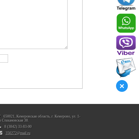
650021, Кемеровская область, г. Кемерово, ул. 1-
я Стахановская 38.
8 (3842) 33-83-00
350272@mail.ru