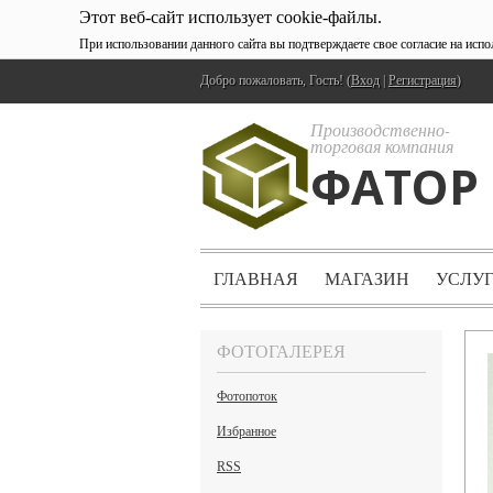
Этот веб-сайт использует cookie-файлы.
При использовании данного сайта вы подтверждаете свое согласие на исп
Добро пожаловать, Гость! (
Вход
|
Регистрация
)
Производственно-
торговая компания
ФАТОР
ГЛАВНАЯ
МАГАЗИН
УСЛУ
ФОТОГАЛЕРЕЯ
Фотопоток
Избранное
RSS