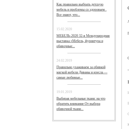
Как правильно выбрать детскую
мебель и проблемы со здоровьем .
Все знают, что...
15.02.2020
МЕБЕЛЬ-2020 32-я Международная
выставка «Мебель, фурнитура и
обивочные...
24.02.2019
Правильно ухаживаем за обивкой
мягкой мебели Диваны и кресла —
самые любимые...
19.01.2019
Выбирая мебельные ткани: на что
обратить внимание От выбора
обивочной ткани...