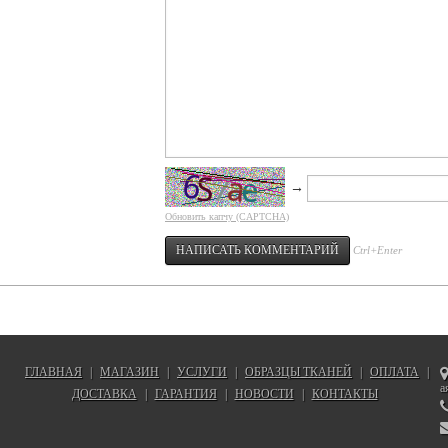
→
Обновить капчу (CAPTCHA)
Ctrl+Enter
ГЛАВНАЯ
МАГАЗИН
УСЛУГИ
ОБРАЗЦЫ ТКАНЕЙ
ОПЛАТА
|
|
|
|
|
а
ДОСТАВКА
ГАРАНТИЯ
НОВОСТИ
КОНТАКТЫ
|
|
|