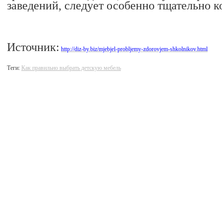
заведений, следует особенно тщательно к
Источник:
http://diz-by.biz/mjebjel-probljemy-zdorovjem-shkolnikov.html
Теги:
Как правильно выбрать детскую мебель