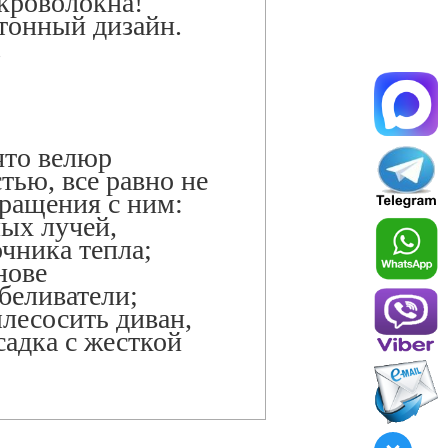
икроволокна!
отонный дизайн.
.
что велюр
тью, все равно не
ращения с ним:
ных лучей,
очника тепла;
нове
беливатели;
ылесосить диван,
садка с жесткой