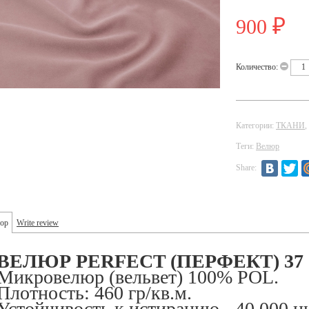
900
₽
Количество:
Категории:
ТКАНИ
,
Теги:
Велюр
Share:
ор
Write review
ВЕЛЮР PERFECT (ПЕРФЕКТ)
37
Микровелюр (вельвет) 100% POL.
Плотность: 460 гр/кв.м.
Устойчивость к истиранию - 40 000 ц