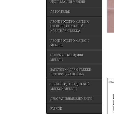
РЕСТАВРАЦИЯ МЕБЕЛИ
АВТОАТЕЛЬЕ
ПРОИЗВОДСТВО МЯГКИХ
СТЕНОВЫХ ПАНАЛЕЙ,
КАРЕТНАЯ СТЯЖКА
ПРОИЗВОДСТВО МЯГКОЙ
МЕБЕЛИ
ОПОРЫ (НОЖКИ) ДЛЯ
МЕБЕЛИ
ЗАГОТОВКИ ДЛЯ ОБТЯЖКИ
ПУГОВИЦ (КАПСУЛЫ)
Обз
ПРОИЗВОДСТВО ДЕТСКОЙ
МЯГКОЙ МЕБЕЛИ
ДЕКОРАТИВНЫЕ ЭЛЕМЕНТЫ
РАЗНОЕ