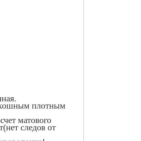
чная.
скошным плотным
счет матового
т(нет следов от