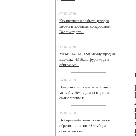
02.03.2020
Как правильно выбрать детскую
мебель и проблемы со здоровьем .
Все знают, что...
15.02.2020
МЕБЕЛЬ-2020 32-я Международная
выставка «Мебель, фурнитура и
обивочные...
24.02.2019
Правильно ухаживаем за обивкой
мягкой мебели Диваны и кресла —
самые любимые...
19.01.2019
Выбирая мебельные ткани: на что
обратить внимание От выбора
обивочной ткани...