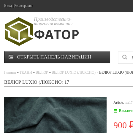
Вход
|
Регистрация
Производственно-
торговая компания
ФАТОР
ОТКРЫТЬ ПАНЕЛЬ НАВИГАЦИИ
Главная
»
ТКАНИ
»
ВЕЛЮР
»
ВЕЛЮР LUXIO (ЛЮКСИО)
» ВЕЛЮР LUXIO (ЛЮК
ВЕЛЮР LUXIO (ЛЮКСИО) 17
Article:
lux17
В налич
900