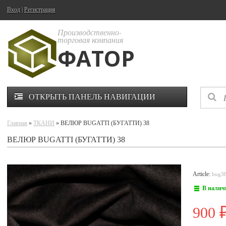
Вход
|
Регистрация
Производственно-
торговая компания
ФАТОР
ОТКРЫТЬ ПАНЕЛЬ НАВИГАЦИИ
Главная
»
ТКАНИ
» ВЕЛЮР BUGATTI (БУГАТТИ) 38
ВЕЛЮР BUGATTI (БУГАТТИ) 38
Article:
bug3
В налич
900