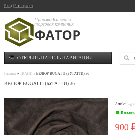
Вход
|
Регистрация
Производственно-
торговая компания
ФАТОР
ОТКРЫТЬ ПАНЕЛЬ НАВИГАЦИИ
Главная
»
ТКАНИ
» ВЕЛЮР BUGATTI (БУГАТТИ) 36
ВЕЛЮР BUGATTI (БУГАТТИ) 36
Article:
bug3
В налич
900