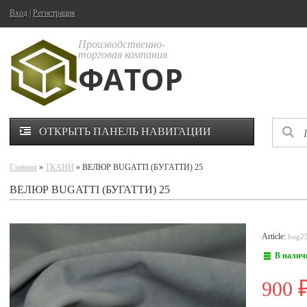
Вход
|
Регистрация
Производственно-
торговая компания
ФАТОР
ОТКРЫТЬ ПАНЕЛЬ НАВИГАЦИИ
Главная
»
ТКАНИ
» ВЕЛЮР BUGATTI (БУГАТТИ) 25
ВЕЛЮР BUGATTI (БУГАТТИ) 25
Article:
bug2
В налич
900