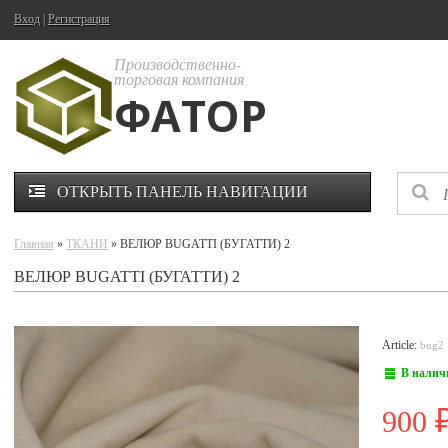
Вход
|
Регистрация
Производственно-
торговая компания
ФАТОР
ОТКРЫТЬ ПАНЕЛЬ НАВИГАЦИИ
Главная
»
ТКАНИ
» ВЕЛЮР BUGATTI (БУГАТТИ) 2
ВЕЛЮР BUGATTI (БУГАТТИ) 2
Article:
bug2
В налич
900