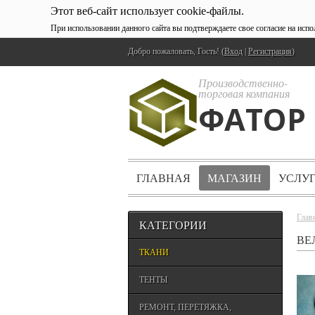
Этот веб-сайт использует cookie-файлы.
При использовании данного сайта вы подтверждаете свое согласие на исп
Добро пожаловать, Гость! (
Вход
|
Регистрация
)
Производственно-
торговая компания
ФАТОР
ГЛАВНАЯ
МАГАЗИН
УСЛУ
Глав
КАТЕГОРИИ
ВЕ
ТКАНИ
ТЕНТЫ
РЕМОНТ, ПЕРЕТЯЖКА,