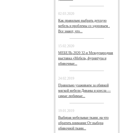
02.03.2020
Как правильно выбрать детскую
мебель и проблемы со здоровьем .
Все знают, что...
15.02.2020
МЕБЕЛЬ-2020 32-я Международная
выставка «Мебель, фурнитура и
обивочные...
24.02.2019
Правильно ухаживаем за обивкой
мягкой мебели Диваны и кресла —
самые любимые...
19.01.2019
Выбирая мебельные ткани: на что
обратить внимание От выбора
обивочной ткани...