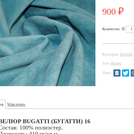
900
₽
Количество:
Категории:
ТКАНИ
,
Теги:
Велюр
Share:
ор
Write review
ВЕЛЮР BUGATTI (БУГАТТИ) 16
Состав: 100% полиэстер.
Плотность: 410 гр/кв.м.