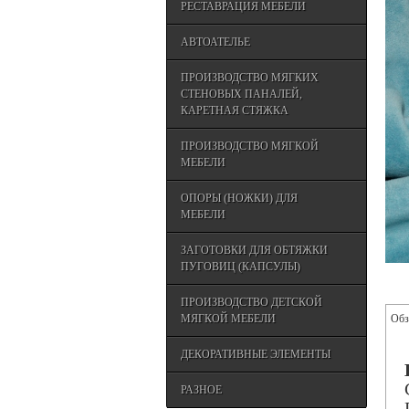
РЕСТАВРАЦИЯ МЕБЕЛИ
АВТОАТЕЛЬЕ
ПРОИЗВОДСТВО МЯГКИХ
СТЕНОВЫХ ПАНАЛЕЙ,
КАРЕТНАЯ СТЯЖКА
ПРОИЗВОДСТВО МЯГКОЙ
МЕБЕЛИ
ОПОРЫ (НОЖКИ) ДЛЯ
МЕБЕЛИ
ЗАГОТОВКИ ДЛЯ ОБТЯЖКИ
ПУГОВИЦ (КАПСУЛЫ)
ПРОИЗВОДСТВО ДЕТСКОЙ
МЯГКОЙ МЕБЕЛИ
Обз
ДЕКОРАТИВНЫЕ ЭЛЕМЕНТЫ
РАЗНОЕ