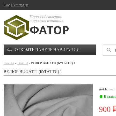
Вход
|
Регистрация
Производственно-
торговая компания
ФАТОР
ОТКРЫТЬ ПАНЕЛЬ НАВИГАЦИИ
Главная
»
ТКАНИ
» ВЕЛЮР BUGATTI (БУГАТТИ) 1
ВЕЛЮР BUGATTI (БУГАТТИ) 1
Article:
bug1
В налич
900