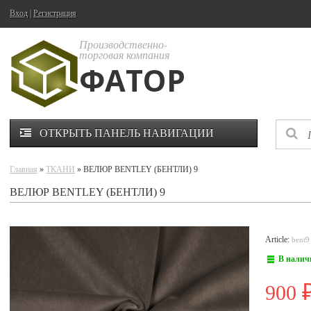
Вход
|
Регистрация
Производственно-
торговая компания
ФАТОР
ОТКРЫТЬ ПАНЕЛЬ НАВИГАЦИИ
Главная
»
ТКАНИ
» ВЕЛЮР BENTLEY (БЕНТЛИ) 9
ВЕЛЮР BENTLEY (БЕНТЛИ) 9
Article:
bent9
В налич
900