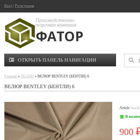
Вход
|
Регистрация
Производственно-
торговая компания
ФАТОР
ОТКРЫТЬ ПАНЕЛЬ НАВИГАЦИИ
Главная
»
ТКАНИ
» ВЕЛЮР BENTLEY (БЕНТЛИ) 6
ВЕЛЮР BENTLEY (БЕНТЛИ) 6
Article:
bent6
В налич
900