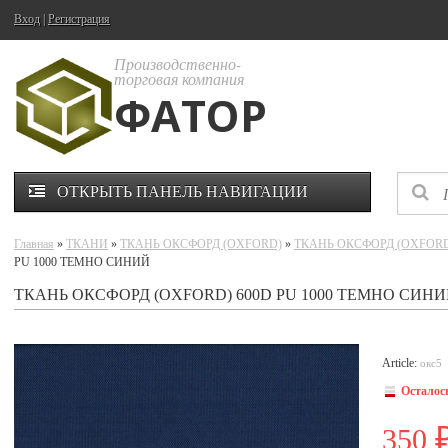
Вход
|
Регистрация
Производственно-
торговая компания
ФАТОР
ОТКРЫТЬ ПАНЕЛЬ НАВИГАЦИИ
Главная
»
ТКАНИ
»
ТКАНЬ ОКСФОРД (OXFORD)
»
ТКАНЬ ОКСФОРД (OXFORD)
PU 1000 ТЕМНО СИНИЙ
ТКАНЬ ОКСФОРД (OXFORD) 600D PU 1000 ТЕМНО СИН
Article:
окс5
Осталос
350