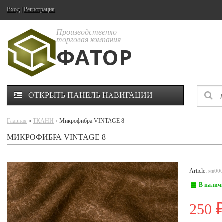
Вход
|
Регистрация
Производственно-
торговая компания
ФАТОР
ОТКРЫТЬ ПАНЕЛЬ НАВИГАЦИИ
Главная
»
ТКАНИ
» Микрофибра VINTAGE 8
МИКРОФИБРА VINTAGE 8
Article:
мв00
В налич
250