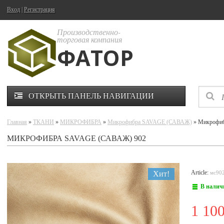
Вход
|
Регистрация
Производственно-
торговая компания
ФАТОР
ОТКРЫТЬ ПАНЕЛЬ НАВИГАЦИИ
Главная
»
ТКАНИ
»
МИКРОФИБРА
»
Микрофибра SAVAGE (САВАЖ)
» Микрофи
МИКРОФИБРА SAVAGE (САВАЖ) 902
Article:
Хит!
мс90
В налич
1 10