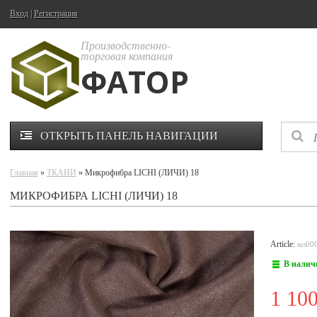
Вход
|
Регистрация
Производственно-
торговая компания
ФАТОР
ОТКРЫТЬ ПАНЕЛЬ НАВИГАЦИИ
Главная
»
ТКАНИ
» Микрофибра LICHI (ЛИЧИ) 18
МИКРОФИБРА LICHI (ЛИЧИ) 18
Article:
мл00
В налич
1 10