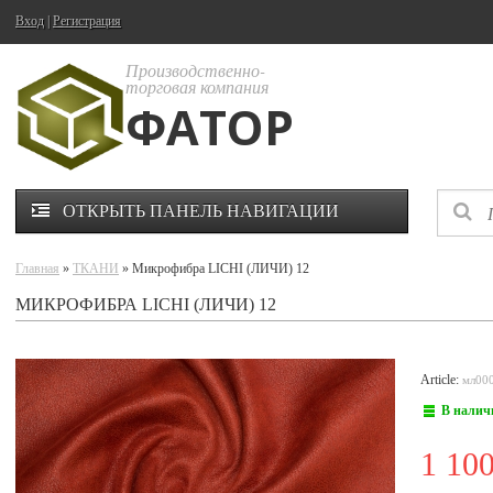
Вход
|
Регистрация
Производственно-
торговая компания
ФАТОР
ОТКРЫТЬ ПАНЕЛЬ НАВИГАЦИИ
Главная
»
ТКАНИ
» Микрофибра LICHI (ЛИЧИ) 12
МИКРОФИБРА LICHI (ЛИЧИ) 12
Article:
мл00
В налич
1 10