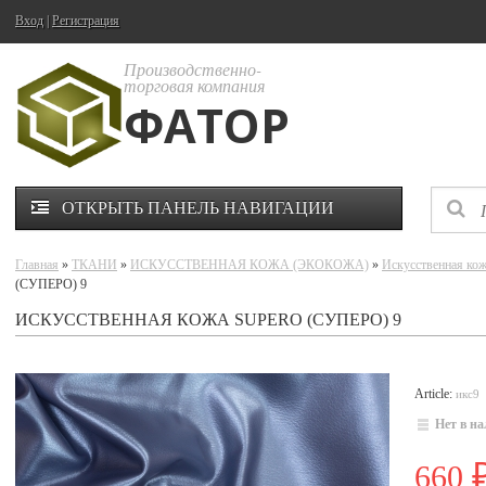
Вход
|
Регистрация
Производственно-
торговая компания
ФАТОР
ОТКРЫТЬ ПАНЕЛЬ НАВИГАЦИИ
Главная
»
ТКАНИ
»
ИСКУССТВЕННАЯ КОЖА (ЭКОКОЖА)
»
Искусственная к
(СУПЕРО) 9
ИСКУССТВЕННАЯ КОЖА SUPERO (СУПЕРО) 9
Article:
икс9
Нет в н
660