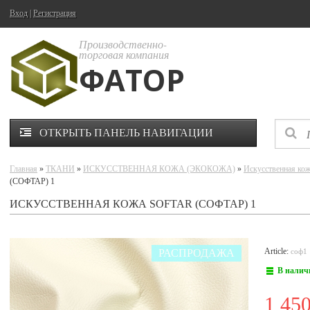
Вход
|
Регистрация
Производственно-
торговая компания
ФАТОР
ОТКРЫТЬ ПАНЕЛЬ НАВИГАЦИИ
Главная
»
ТКАНИ
»
ИСКУССТВЕННАЯ КОЖА (ЭКОКОЖА)
»
Искусственная к
(СОФТАР) 1
ИСКУССТВЕННАЯ КОЖА SOFTAR (СОФТАР) 1
Article:
РАСПРОДАЖА
соф1
В налич
1 45