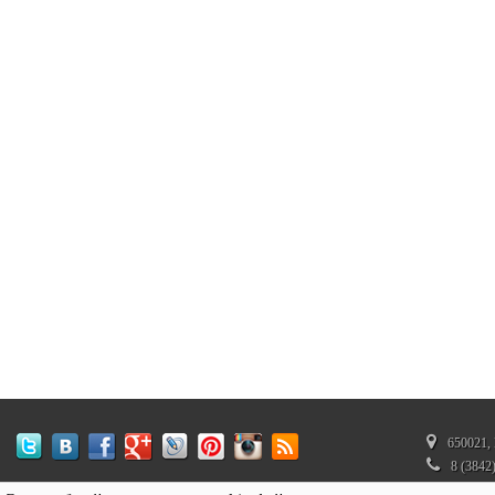
650021, 
8 (3842
350272