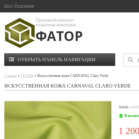
Вход
|
Регистрация
Производственно-
торговая компания
ФАТОР
ОТКРЫТЬ ПАНЕЛЬ НАВИГАЦИИ
Главная
»
ТКАНИ
» Искусственная кожа CARNAVAL Claro Verde
ИСКУССТВЕННАЯ КОЖА CARNAVAL CLARO VERDE
Article:
ик00
В налич
1 20