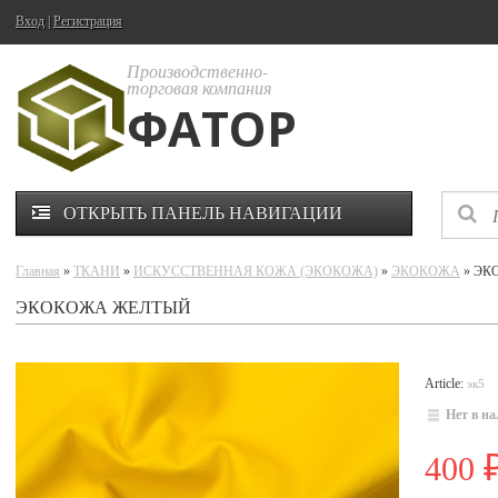
Вход
|
Регистрация
Производственно-
торговая компания
ФАТОР
ОТКРЫТЬ ПАНЕЛЬ НАВИГАЦИИ
Главная
»
ТКАНИ
»
ИСКУССТВЕННАЯ КОЖА (ЭКОКОЖА)
»
ЭКОКОЖА
» ЭК
ЭКОКОЖА ЖЕЛТЫЙ
Article:
эк5
Нет в н
400